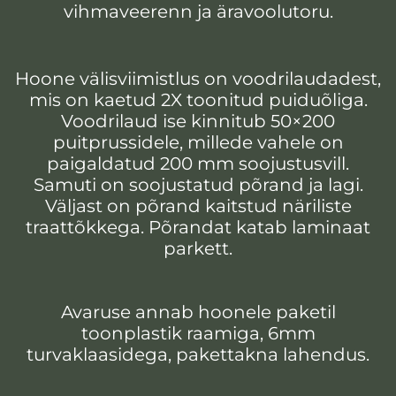
vihmaveerenn ja äravoolutoru.
Hoone välisviimistlus on voodrilaudadest,
mis on kaetud 2X toonitud puiduõliga.
Voodrilaud ise kinnitub 50×200
puitprussidele, millede vahele on
paigaldatud 200 mm soojustusvill.
Samuti on soojustatud põrand ja lagi.
Väljast on põrand kaitstud näriliste
traattõkkega. Põrandat katab laminaat
parkett.
Avaruse annab hoonele paketil
toonplastik raamiga, 6mm
turvaklaasidega, pakettakna lahendus.