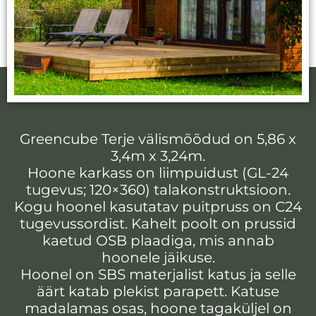
Greencube Terje välismõõdud on 5,86 x
3,4m x 3,24m.
Hoone karkass on liimpuidust (GL-24
tugevus; 120×360) talakonstruktsioon.
Kogu hoonel kasutatav puitpruss on C24
tugevussordist. Kahelt poolt on prussid
kaetud OSB plaadiga, mis annab
hoonele jäikuse.
Hoonel on SBS materjalist katus ja selle
äärt katab plekist parapett. Katuse
madalamas osas, hoone tagaküljel on