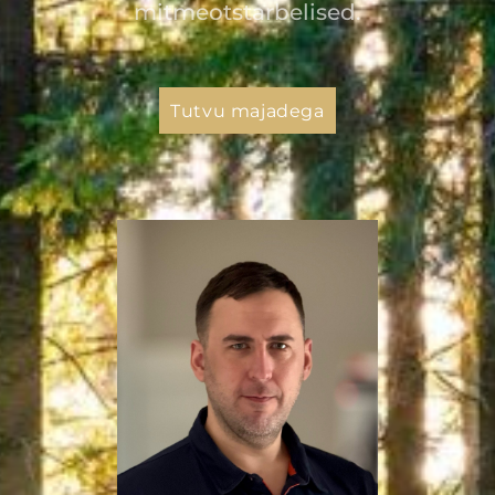
mitmeotstarbelised.
Tutvu majadega