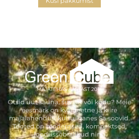
Küsi pakkumist
MAJATEHAS AASTAST 2014
Otsid uut sauna, suvilat või kodu? Meie
eesmärk on kvaliteetne ja kiire
majalahendus, kuhu iganes Sa soovid.
Tooted on modernsed, kompaktsed,
loodussõbralikud ning