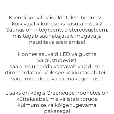
Kliendi soovil paigaldatakse hoonesse
kõik vajalik koheseks kasutamiseks!
Saunas on integreeritud stereosüsteem,
mis tagab saunatajatele mugava ja
nauditava äraolemise!
Hoones asuvaid LED valgustite
valgustugevust
saab
reguleerida
vastavalt vajadusele
(timmerdatav) kõik see kokku tagab teile
väga meeldejääva saunakogemuse!
Lisaks on kõigis Greencube hoonetes on
küttekaabel, mis välistab torude
külmumise ka kõige tugevama
pakasega!