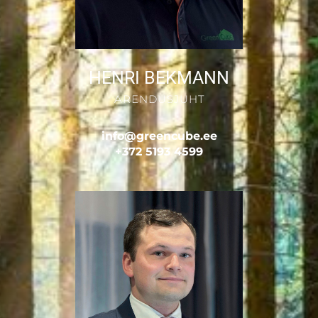
HENRI BEKMANN
ARENDUSJUHT
info@greencube.ee
+372 5193 4599