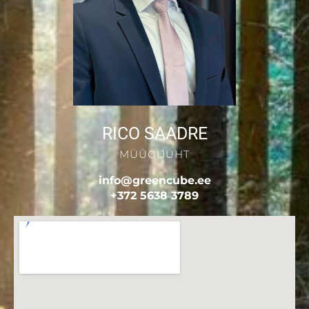
RICO SAADRE
MÜÜGIJUHT
info@greencube.ee
+372 5638 3789