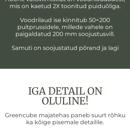
mis on kaetud 2X toonitud puiduõliga.
Voodrilaud ise kinnitub 50×200
puitprussidele, millede vahele on
paigaldatud 200 mm soojustusvill.
Samuti on soojustatud põrand ja lagi
IGA DETAIL ON
OLULINE!
Greencube majatehas paneb suurt rõhku
ka kõige pisemale detailile.