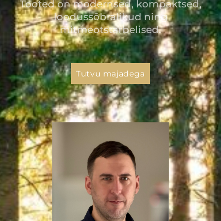
Tooted on modernsed, kompaktsed,
loodussõbralikud ning
mitmeotstarbelised.
Tutvu majadega