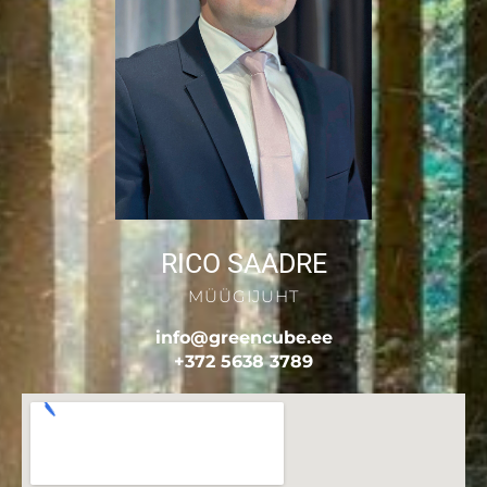
RICO SAADRE
MÜÜGIJUHT
info@greencube.ee
+372 5638 3789