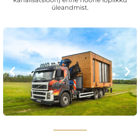
kanalisatsioon) enne hoone lõplikku
üleandmist.