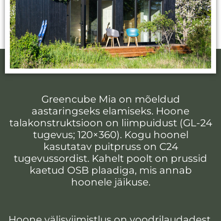
Greencube Mia on mõeldud
aastaringseks elamiseks. Hoone
talakonstruktsioon on liimpuidust (GL-24
tugevus; 120×360). Kogu hoonel
kasutatav puitpruss on C24
tugevussordist. Kahelt poolt on prussid
kaetud OSB plaadiga, mis annab
hoonele jäikuse.
Hoone välisviimistlus on voodrilaudadest,