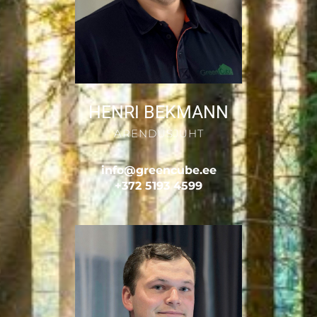
HENRI BEKMANN
ARENDUSJUHT
info@greencube.ee
+372 5193 4599