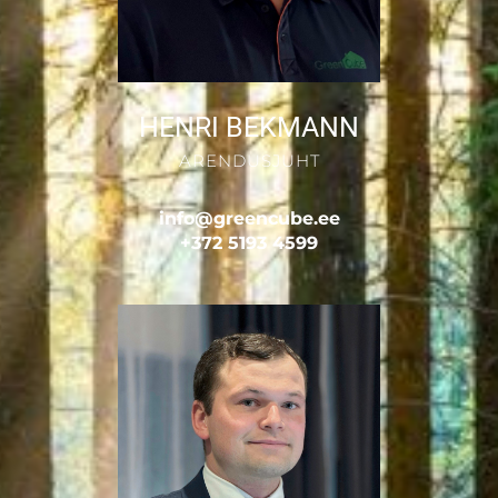
HENRI BEKMANN
ARENDUSJUHT
info@greencube.ee
+372 5193 4599