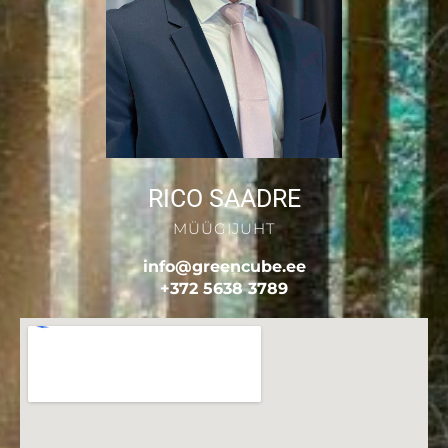
RICO SAADRE
MÜÜGIJUHT
info@greencube.ee
+372 5638 3789