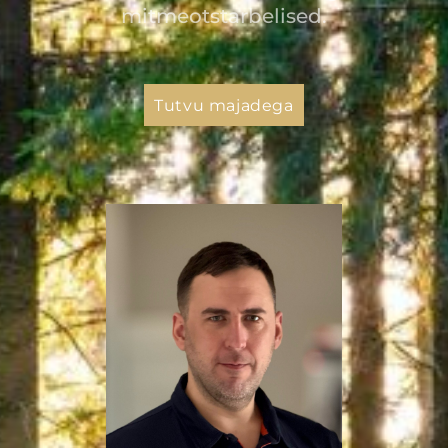
mitmeotstarbelised.
Tutvu majadega