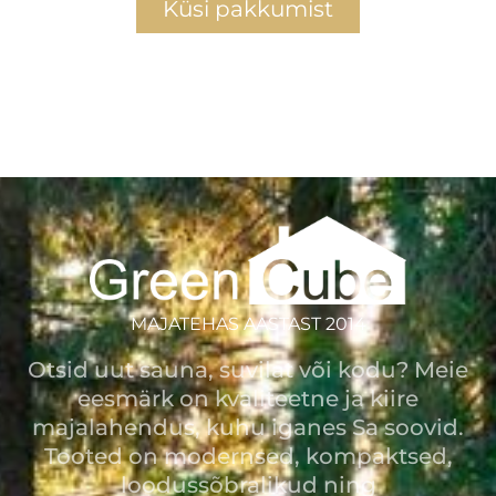
Küsi pakkumist
MAJATEHAS AASTAST 2014
Otsid uut sauna, suvilat või kodu? Meie
eesmärk on kvaliteetne ja kiire
majalahendus, kuhu iganes Sa soovid.
Tooted on modernsed, kompaktsed,
loodussõbralikud ning