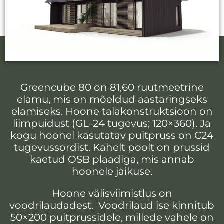
Greencube 80
on 81,60 ruutmeetrine
elamu, mis on mõeldud aastaringseks
elamiseks. Hoone talakonstruktsioon on
liimpuidust (GL-24 tugevus; 120×360). Ja
kogu hoonel kasutatav puitpruss on C24
tugevussordist. Kahelt poolt on prussid
kaetud OSB plaadiga, mis annab
hoonele jäikuse.
Hoone välisviimistlus on
voodrilaudadest. Voodrilaud ise kinnitub
50×200 puitprussidele, millede vahele on